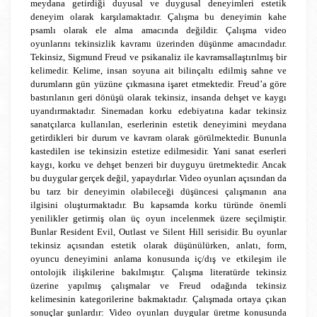
meydana getirdiği duyusal ve duygusal deneyimleri estetik
deneyim olarak karşılamaktadır. Çalışma bu deneyimin kahe
psamlı olarak ele alma amacında değildir. Çalışma video
oyunlarını tekinsizlik kavramı üzerinden düşünme amacındadır.
Tekinsiz, Sigmund Freud ve psikanaliz ile kavramsallaştırılmış bir
kelimedir. Kelime, insan soyuna ait bilinçaltı edilmiş sahne ve
durumların gün yüzüne çıkmasına işaret etmektedir. Freud’a göre
bastırılanın geri dönüşü olarak tekinsiz, insanda dehşet ve kaygı
uyandırmaktadır. Sinemadan korku edebiyatına kadar tekinsiz
sanatçılarca kullanılan, eserlerinin estetik deneyimini meydana
getirdikleri bir durum ve kavram olarak görülmektedir. Bununla
kastedilen ise tekinsizin estetize edilmesidir. Yani sanat eserleri
kaygı, korku ve dehşet benzeri bir duyguyu üretmektedir. Ancak
bu duygular gerçek değil, yapaydırlar. Video oyunları açısından da
bu tarz bir deneyimin olabileceği düşüncesi çalışmanın ana
ilgisini oluşturmaktadır. Bu kapsamda korku türünde önemli
yenilikler getirmiş olan üç oyun incelenmek üzere seçilmiştir.
Bunlar Resident Evil, Outlast ve Silent Hill serisidir. Bu oyunlar
tekinsiz açısından estetik olarak düşünülürken, anlatı, form,
oyuncu deneyimini anlama konusunda iç/dış ve etkileşim ile
ontolojik ilişkilerine bakılmıştır. Çalışma literatürde tekinsiz
üzerine yapılmış çalışmalar ve Freud odağında tekinsiz
kelimesinin kategorilerine bakmaktadır. Çalışmada ortaya çıkan
sonuçlar şunlardır: Video oyunları duygular üretme konusunda